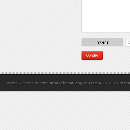
Gönder
Denizer Su Ürünleri Yatırımları İthalat ve İhracat Sanayi ve Ticaret A.Ş. © 2012 Tüm hakla