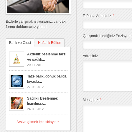
E-Posta Adresiniz :
*
Bizlerle çalışmak istiyorsanız, yandaki
formu doldurmanız yeterli...
Çalışmak İstediğiniz Pozisyon 
Balık ve Ötesi
Haftalık Bülten
Akdeniz beslenme tarzı
Adresiniz :
ve sağlık...
20-11-2012
Taze balık, donuk balığa
kıyasla...
27-08-2012
Sağlıklı Beslenme:
Mesajınız :
*
İnanılmaz...
24-08-2012
Arşive gitmek için tıklayınız.