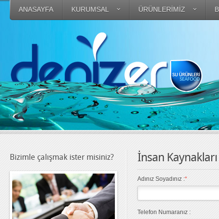
ANASAYFA
KURUMSAL
ÜRÜNLERİMİZ
B
İnsan Kaynaklar
Bizimle çalışmak ister misiniz?
Adınız Soyadınız :
*
Telefon Numaranız :