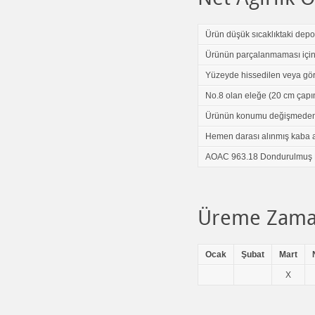
Ürün düşük sıcaklıktaki depod
Ürünün parçalanmaması için d
Yüzeyde hissedilen veya gö
No.8 olan eleğe (20 cm çapın
Ürünün konumu değişmeden, 
Hemen darası alınmış kaba akta
AOAC 963.18 Dondurulmuş Deni
Üreme Zama
Ocak
Şubat
Mart
X