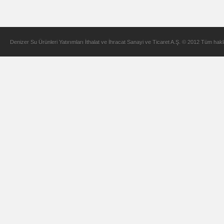
Denizer Su Ürünleri Yatırımları İthalat ve İhracat Sanayi ve Ticaret A.Ş. © 2012 Tüm hakla