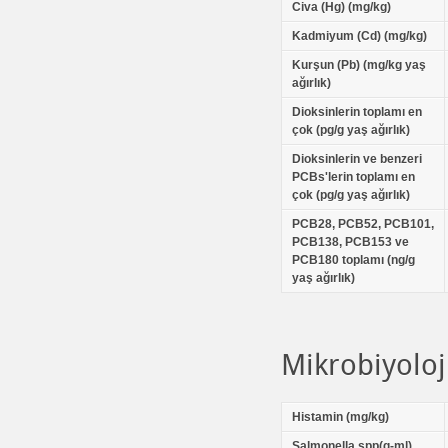
Civa (Hg) (mg/kg)
Kadmiyum (Cd) (mg/kg)
Kurşun (Pb) (mg/kg yaş
ağırlık)
Dioksinlerin toplamı en
çok (pg/g yaş ağırlık)
Dioksinlerin ve benzeri
PCBs'lerin toplamı en
çok (pg/g yaş ağırlık)
PCB28, PCB52, PCB101,
PCB138, PCB153 ve
PCB180 toplamı (ng/g
yaş ağırlık)
Mikrobiyoloj
Histamin (mg/kg)
Salmonella spp(g-ml)