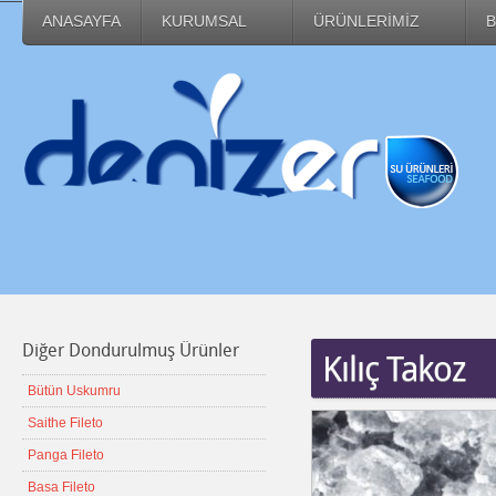
ANASAYFA
KURUMSAL
ÜRÜNLERİMİZ
B
Diğer Dondurulmuş Ürünler
Kılıç Takoz
Bütün Uskumru
Saithe Fileto
Panga Fileto
Basa Fileto