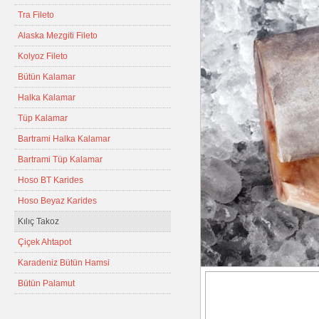
Tra Fileto
Alaska Mezgiti Fileto
Kolyoz Fileto
Bütün Kalamar
Halka Kalamar
Tüp Kalamar
Bartrami Halka Kalamar
Bartrami Tüp Kalamar
Hoso BT Karides
Hoso Beyaz Karides
Kılıç Takoz
Çiçek Ahtapot
Karadeniz Bütün Hamsi
Bütün Palamut