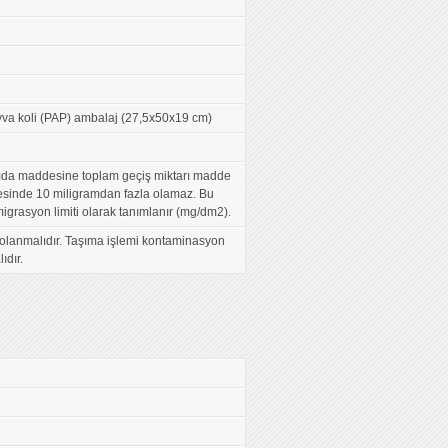
avva koli (PAP) ambalaj (27,5x50x19 cm)
gıda maddesine toplam geçiş miktarı madde
esinde 10 miligramdan fazla olamaz. Bu
grasyon limiti olarak tanımlanır (mg/dm2).
olanmalıdır. Taşıma işlemi kontaminasyon
ıdır.