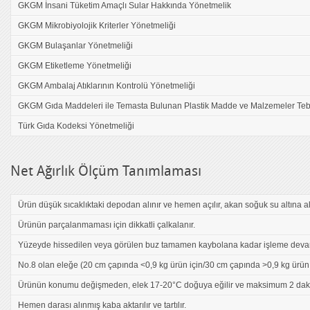
GKGM İnsani Tüketim Amaçlı Sular Hakkında Yönetmelik
GKGM Mikrobiyolojik Kriterler Yönetmeliği
GKGM Bulaşanlar Yönetmeliği
GKGM Etiketleme Yönetmeliği
GKGM Ambalaj Atıklarının Kontrolü Yönetmeliği
GKGM Gıda Maddeleri ile Temasta Bulunan Plastik Madde ve Malzemeler Tebl
Türk Gıda Kodeksi Yönetmeliği
Net Ağırlık Ölçüm Tanımlaması
Ürün düşük sıcaklıktaki depodan alınır ve hemen açılır, akan soğuk su altına alı
Ürünün parçalanmaması için dikkatli çalkalanır.
Yüzeyde hissedilen veya görülen buz tamamen kaybolana kadar işleme devam
No.8 olan eleğe (20 cm çapında <0,9 kg ürün için/30 cm çapında >0,9 kg ürün i
Ürünün konumu değişmeden, elek 17-20°C doğuya eğilir ve maksimum 2 daki
Hemen darası alınmış kaba aktarılır ve tartılır.