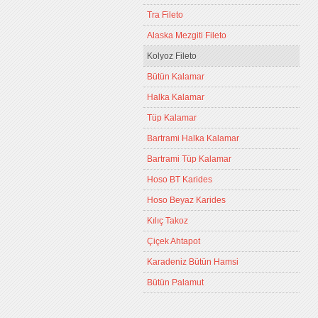
Tra Fileto
Alaska Mezgiti Fileto
Kolyoz Fileto
Bütün Kalamar
Halka Kalamar
Tüp Kalamar
Bartrami Halka Kalamar
Bartrami Tüp Kalamar
Hoso BT Karides
Hoso Beyaz Karides
Kılıç Takoz
Çiçek Ahtapot
Karadeniz Bütün Hamsi
Bütün Palamut