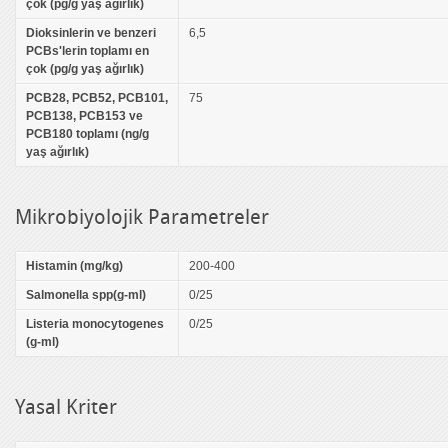
çok (pg/g yaş ağırlık)
Dioksinlerin ve benzeri
6,5
PCBs'lerin toplamı en
çok (pg/g yaş ağırlık)
PCB28, PCB52, PCB101,
75
PCB138, PCB153 ve
PCB180 toplamı (ng/g
yaş ağırlık)
Mikrobiyolojik Parametreler
Histamin (mg/kg)
200-400
Salmonella spp(g-ml)
0/25
Listeria monocytogenes
0/25
(g-ml)
Yasal Kriter