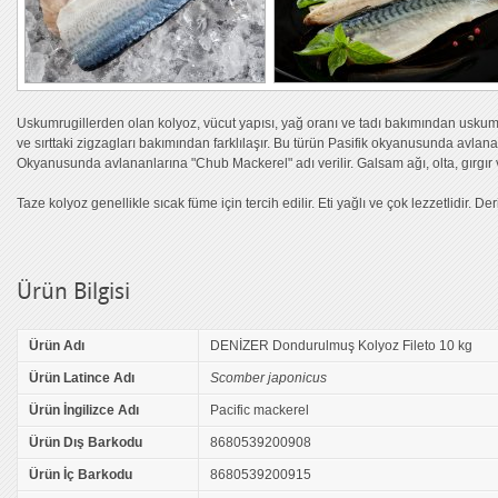
Uskumrugillerden olan kolyoz, vücut yapısı, yağ oranı ve tadı bakımından usku
ve sırttaki zigzagları bakımından farklılaşır. Bu türün Pasifik okyanusunda avlana
Okyanusunda avlananlarına "Chub Mackerel" adı verilir. Galsam ağı, olta, gırgır ve
Taze kolyoz genellikle sıcak füme için tercih edilir. Eti yağlı ve çok lezzetlidir. Deri
Ürün Bilgisi
Ürün Adı
DENİZER Dondurulmuş Kolyoz Fileto 10 kg
Ürün Latince Adı
Scomber japonicus
Ürün İngilizce Adı
Pacific mackerel
Ürün Dış Barkodu
8680539200908
Ürün İç Barkodu
8680539200915