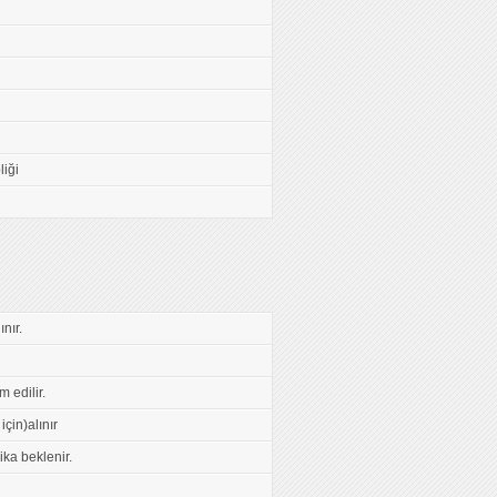
iği
nır.
 edilir.
çin)alınır
ka beklenir.