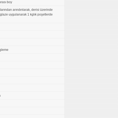
rası boy
arından arındırılarak, derisi üzerinde
, glaze uygulanarak 1 kglık poşetlerde
İşleme
m