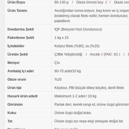
Ürün Boyu
80-130 g / Glaze öncesi boy
√
/ Glaze son
Ürün Tanımı
Avcılığından sonra kolyoz, baş kısmı ve iç organl
bırakılmış olarak fileto edilir, hemen dondurulur
paketlenir.
Dondurma Şekli
IQF (Bireysel Hızlı Dondurucu)
Paketleme Şekli
1 kg x 10
İçindekiler
Kolyoz fileto (%80), su (%20)
Üretim Şekli
Çiftlik Yetiştiriciliği / Avcılık
√
(FAO : 61 ) / 
Menşei
Çin
Ambalaj içi adet
60-70 adet/10 kg
Glaze oranı
%20
Ürün tipi
Kılçıksız, PBI (küçük dikey kılçıklı), derili fileto
Hasarlı ürün adedi
Maksimum 1-2 adet / 10 kg
Görünüm
Parlak deri, kemik rengi et, ürüne özgü görünü
Koku
Ürüne özgü doğal koku
Tat
Ürüne özgü acı veya ekşi olmayan doğal tat