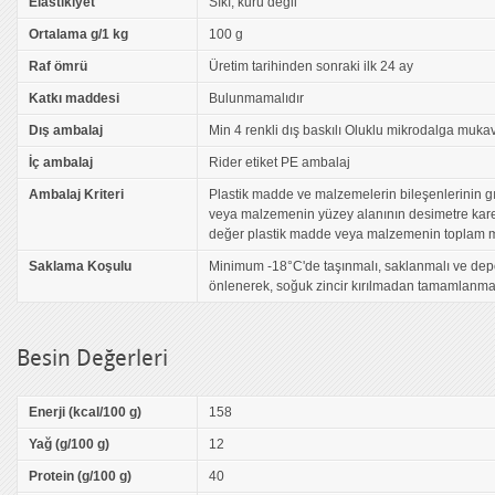
Elastikiyet
Sıkı, kuru değil
Ortalama g/1 kg
100 g
Raf ömrü
Üretim tarihinden sonraki ilk 24 ay
Katkı maddesi
Bulunmamalıdır
Dış ambalaj
Min 4 renkli dış baskılı Oluklu mikrodalga muk
İç ambalaj
Rider etiket PE ambalaj
Ambalaj Kriteri
Plastik madde ve malzemelerin bileşenlerinin 
veya malzemenin yüzey alanının desimetre kar
değer plastik madde veya malzemenin toplam mi
Saklama Koşulu
Minimum -18°C'de taşınmalı, saklanmalı ve dep
önlenerek, soğuk zincir kırılmadan tamamlanmal
Besin Değerleri
Enerji (kcal/100 g)
158
Yağ (g/100 g)
12
Protein (g/100 g)
40