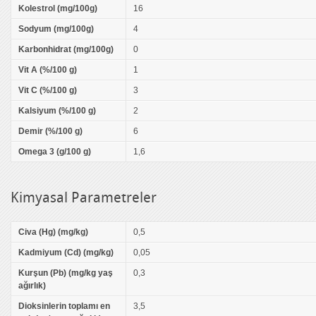
Kolestrol (mg/100g)
16
Sodyum (mg/100g)
4
Karbonhidrat (mg/100g)
0
Vit A (%/100 g)
1
Vit C (%/100 g)
3
Kalsiyum (%/100 g)
2
Demir (%/100 g)
6
Omega 3 (g/100 g)
1,6
Kimyasal Parametreler
Civa (Hg) (mg/kg)
0,5
Kadmiyum (Cd) (mg/kg)
0,05
Kurşun (Pb) (mg/kg yaş
0,3
ağırlık)
Dioksinlerin toplamı en
3,5