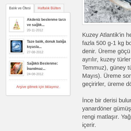
Balık ve Ötesi
Haftalık Bülten
Akdeniz beslenme tarzı
ve sağlık...
20-11-2012
Kuzey Atlantik'in h
Taze balık, donuk balığa
fazla 500 g-1 kg b
kıyasla...
denir. Üreme göçü 
27-08-2012
ayrılır, kuzey tür
Sağlıklı Beslenme:
Temmuz), güney tür
İnanılmaz...
24-08-2012
Mayıs). Üreme sonr
geçirirler, üreme 
Arşive gitmek için tıklayınız.
İnce bir derisi bulu
yanardöner gümüş r
rengi matlaşır. Yağ
içerir.