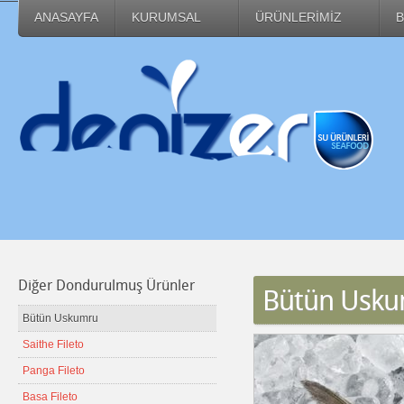
ANASAYFA
KURUMSAL
ÜRÜNLERİMİZ
B
Diğer Dondurulmuş Ürünler
Bütün Usk
Bütün Uskumru
Saithe Fileto
Panga Fileto
Basa Fileto