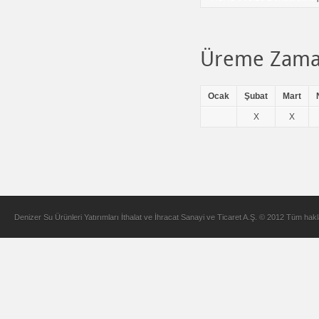
Üreme Zama
Ocak
Şubat
Mart
X
X
Denizer Su Ürünleri Yatırımları İthalat ve İhracat Sanayi ve Ticaret A.Ş. © 2012 Tüm hakla