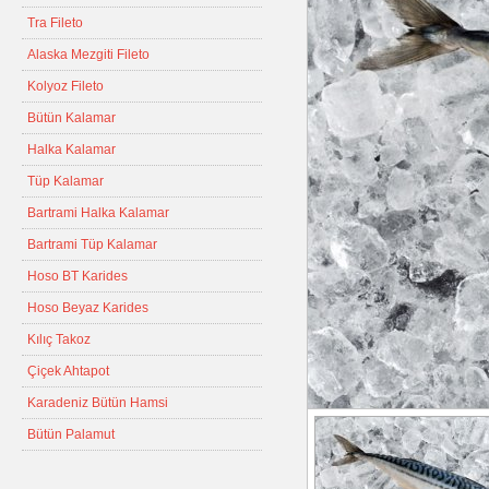
Tra Fileto
Alaska Mezgiti Fileto
Kolyoz Fileto
Bütün Kalamar
Halka Kalamar
Tüp Kalamar
Bartrami Halka Kalamar
Bartrami Tüp Kalamar
Hoso BT Karides
Hoso Beyaz Karides
Kılıç Takoz
Çiçek Ahtapot
Karadeniz Bütün Hamsi
Bütün Palamut