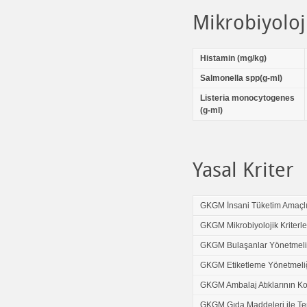
Mikrobiyoloj
Histamin (mg/kg)
Salmonella spp(g-ml)
Listeria monocytogenes
(g-ml)
Yasal Kriter
GKGM İnsani Tüketim Amaçlı
GKGM Mikrobiyolojik Kriterle
GKGM Bulaşanlar Yönetmeli
GKGM Etiketleme Yönetmeli
GKGM Ambalaj Atıklarının Ko
GKGM Gıda Maddeleri ile Te