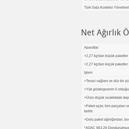
Türk Gıda Kodeksi Yönetmel
Net Ağırlık
Aparatlar
>2,27 kg'dan büyük paketler i
>2,27 kg'dan küçük paketler i
İşlem
>Terazi sağlam ve düz bir yü
>Yük göstergesinin 0 olduğu v
>Ürün düşük sıcaklıktaki depo
>Paket açılır, tüm parçaları v
tartılır.
>Dolu paket ağırlığından, boş p
*AOAC 963.26 Dondurulmuş Gl