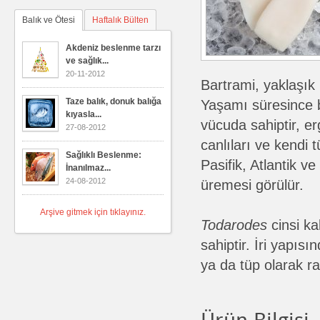
Balık ve Ötesi
Haftalık Bülten
Akdeniz beslenme tarzı
ve sağlık...
20-11-2012
Bartrami, yaklaşık 
Taze balık, donuk balığa
Yaşamı süresince 
kıyasla...
vücuda sahiptir, er
27-08-2012
canlıları ve kendi t
Sağlıklı Beslenme:
Pasifik, Atlantik v
İnanılmaz...
24-08-2012
üremesi görülür.
Arşive gitmek için tıklayınız.
Todarodes
cinsi ka
sahiptir. İri yapıs
ya da tüp olarak r