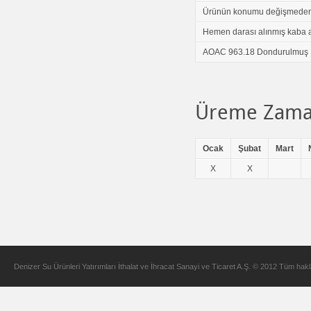
Ürünün konumu değişmeden, 
Hemen darası alınmış kaba akta
AOAC 963.18 Dondurulmuş Deni
Üreme Zama
Ocak
Şubat
Mart
X
X
Denizer Su Ürünleri Yatırımları İthalat ve İhracat Sanayi ve Ticaret A.Ş. © 2012 Tüm hakla