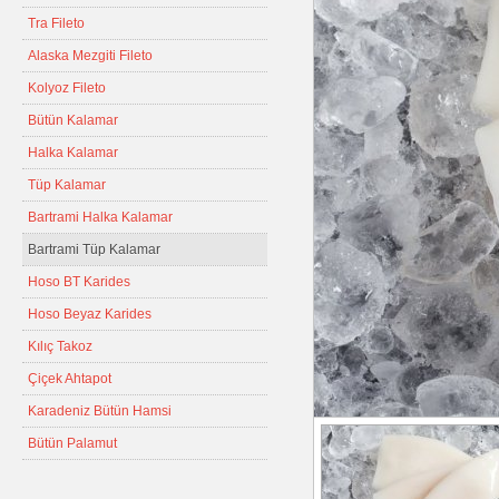
Tra Fileto
Alaska Mezgiti Fileto
Kolyoz Fileto
Bütün Kalamar
Halka Kalamar
Tüp Kalamar
Bartrami Halka Kalamar
Bartrami Tüp Kalamar
Hoso BT Karides
Hoso Beyaz Karides
Kılıç Takoz
Çiçek Ahtapot
Karadeniz Bütün Hamsi
Bütün Palamut