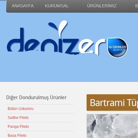
ANASAYFA
KURUMSAL
ÜRÜNLERİMİZ
B
Diğer Dondurulmuş Ürünler
Bartrami Tü
Bütün Uskumru
Saithe Fileto
Panga Fileto
Basa Fileto