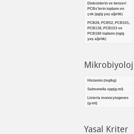
Dioksinlerin ve benzeri
PCBs'lerin toplamı en
çok (pg/g yaş ağırlık)
PCB28, PCB52, PCB101,
PCB138, PCB153 ve
PCB180 toplamı (ng/g
yaş ağırlık)
Mikrobiyoloj
Histamin (mg/kg)
Salmonella spp(g-ml)
Listeria monocytogenes
(g-ml)
Yasal Kriter